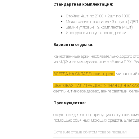
Стандартная комплектация:
Стойка: 4шт по 2100 + 2шт по 1000
Межстоевые пластины - 3 штуки ( ДВП 2
Замки угловые - 2 комплекта (4 шт)
Инструкция по установке, рейки.
Варианты отделки:
Качественные арки необязательно дорого ст
из МДФ и ламинированные плёнкой ПВХ. Рису
ВСЕГДА НА СКЛАДЕ арки в цвете:
миланский ор
ЦВЕТОВАЯ ПАЛИТРА ДОСТУПНАЯ ДЛЯ ЗАКАЗ
светлый, тиковое дерево, венге светлый, беле
Преимущества:
отсутствие дефектов, присущих натуральному 
помощью обычных моющих средств. Благодар
Оставьте отзыв об этом товаре первым!