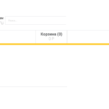
ам
ru
Корзина (
0
)
0
Р