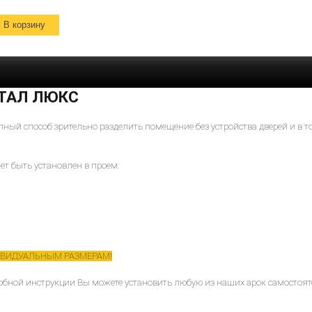
РТАЛ ЛЮКС
ый способ зрительно разделить помещение без устройства дверей и в то
т быть установлен в проем:
ВИДУАЛЬНЫМ РАЗМЕРАМ!
бной инструкции Вы можете установить любую из наших арок самостоят