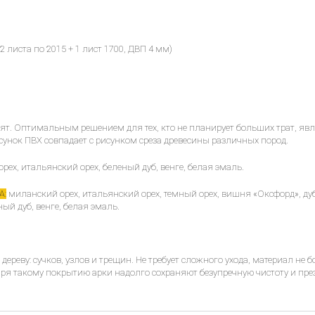
 листа по 2015 + 1 лист 1700, ДВП 4 мм)
оят. Оптимальным решением для тех, кто не планирует больших трат, 
нок ПВХ совпадает с рисунком среза древесины различных пород.
ех, итальянский орех, беленый дуб, венге, белая эмаль.
А:
миланский орех, итальянский орех, темный орех, вишня «Оксфорд», дуб
ный дуб, венге, белая эмаль.
дереву: сучков, узлов и трещин. Не требует сложного ухода, материал не 
я такому покрытию арки надолго сохраняют безупречную чистоту и пр