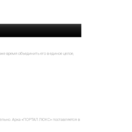
же время объединить его в единое целое,
ельно. Арка «ПОРТАЛ ЛЮКС» поставляется в