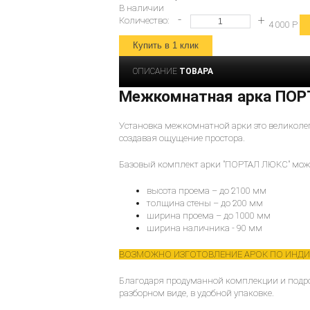
В наличии
Количество:
4 000
Р
ОПИСАНИЕ
ТОВАРА
Межкомнатная арка ПО
Установка межкомнатной арки это великолепн
создавая ощущение простора.
Базовый комплект арки "ПОРТАЛ ЛЮКС" може
высота проема – до 2100 мм
толщина стены – до 200 мм
ширина проема – до 1000 мм
ширина наличника - 90 мм
ВОЗМОЖНО ИЗГОТОВЛЕНИЕ АРОК ПО ИНДИ
Благодаря продуманной комплекции и подро
разборном виде, в удобной упаковке.