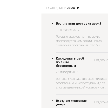
ПОСЛЕДНИЕ
НОВОСТИ
Бесплатная доставка арок !
12 октября 2017
Готовые межкомнатные арки,
производства компании Лесма,
складская программа. Что бы...
Как сделать своё
Подробне
жилище
безопасным
25 января 2015
Вопрос: « Как сделать своё жилище
безопасным и непреступным для
злоумышленников?» становится...
Входные железные
Подробне
двери