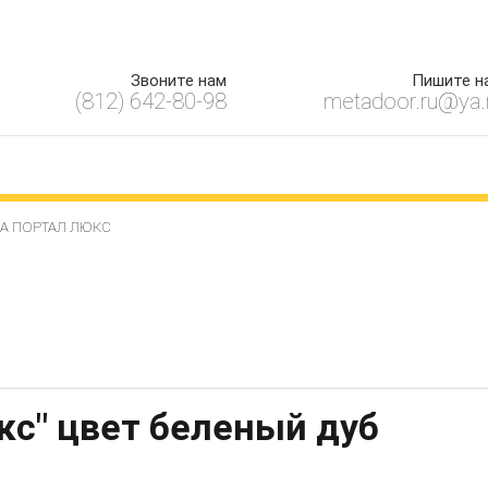
Главная
О компании
Услуги
Оплата
Информация
Контакты
Звоните нам
Пишите н
(812) 642-80-98
metadoor.ru@ya.
А ПОРТАЛ ЛЮКС
кс" цвет беленый дуб