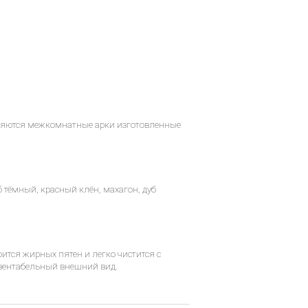
являются межкомнатные арки изготовленные
 тёмный, красный клён, махагон, дуб
боится жирных пятен и легко чистится с
езентабельный внешний вид.