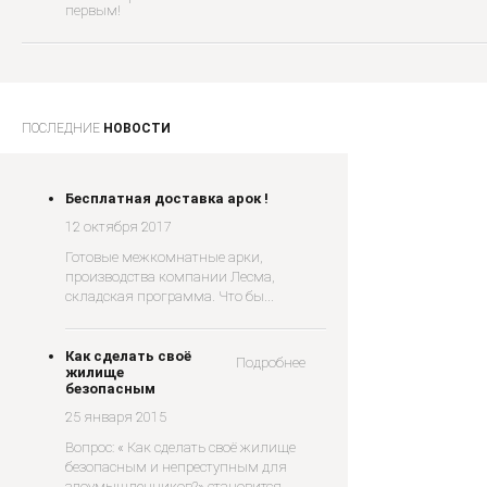
первым!
ПОСЛЕДНИЕ
НОВОСТИ
Бесплатная доставка арок !
12 октября 2017
Готовые межкомнатные арки,
производства компании Лесма,
складская программа. Что бы...
Как сделать своё
Подробнее
жилище
безопасным
25 января 2015
Вопрос: « Как сделать своё жилище
безопасным и непреступным для
злоумышленников?» становится...