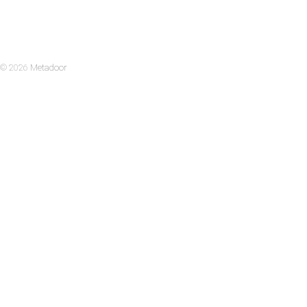
Главная
О компании
Услуги
Оплата
Информация
Контакты
© 2026
Metadoor