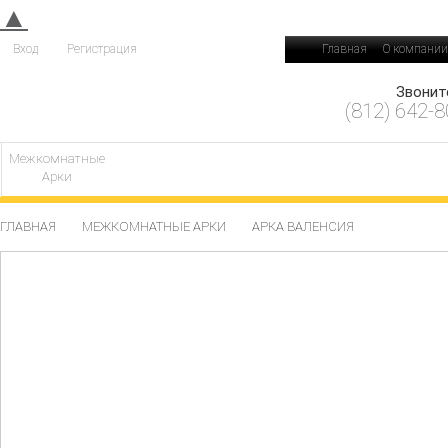
▲
Вход
Регистрация
Главная
О компании
Звонит
(812) 642-8
Межкомнатные
Арки
ГЛАВНАЯ
МЕЖКОМНАТНЫЕ АРКИ
АРКА ВАЛЕНСИЯ
СКИД